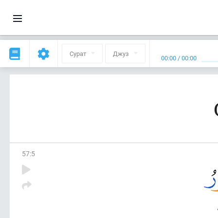
Сурат
Джуз
00:00
/
00:00
57
:
5