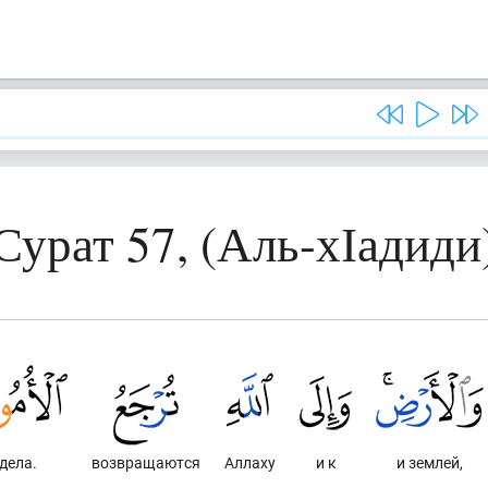
Сурат 57, (Аль-хІадиди
дела.
возвращаются
Аллаху
и к
и землей,