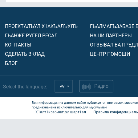
ПРОЕКТАЛЪУЛ Х1АКЪАЛЪУЛЪ
ГЬАЛМАГЪЗАБАЗЕ 
ГЬАНЖЕ РУГЕЛ РЕСАЛ
НАШИ ПАРТНЕРЫ
КОНТАКТЫ
ОТЗЫВАЛ ВА ПРЕД
СДЕЛАТЬ ВКЛАД
ЦЕНТР ПОМОЩИ
БЛОГ
Select the language:
AV
Радио
Вся информация на данном сайте публикуется вне рамок миссион
предназначена исключительно для мусульман!
Х1алт1изабиялъул шарт1ал
Правила конфиденциаль