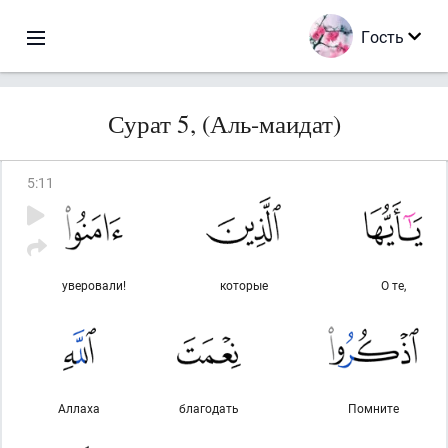
Гость
Сурат 5, (Аль-маидат)
5
:
11
уверовали!
которые
О те,
Аллаха
благодать
Помните