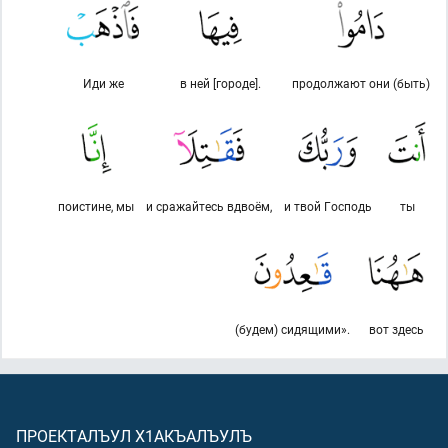
Иди же
в ней [городе].
продолжают они (быть)
поистине, мы
и сражайтесь вдвоём,
и твой Господь
ты
(будем) сидящими».
вот здесь
ПРОЕКТАЛЪУЛ Х1АКЪАЛЪУЛЪ