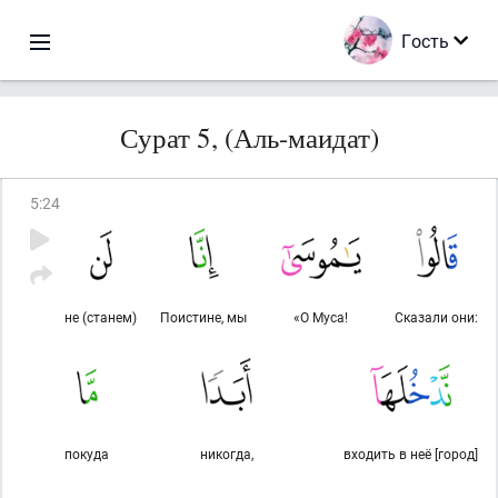
Гость
Сурат 5, (Аль-маидат)
5
:
24
не (станем)
Поистине, мы
«О Муса!
Сказали они:
покуда
никогда,
входить в неё [город]