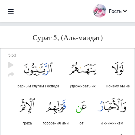
Гость
Сурат 5, (Аль-маидат)
5
:
63
верным слугам Господа
удерживать их
Почему бы не
греха
говорения ими
от
и книжникам