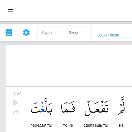
Сурат
Джуз
00:00
/
00:00
5
:
67
передал ты
то не
сделаешь ты,
не