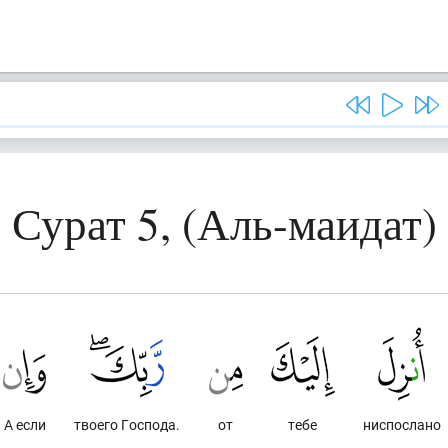
Сурат 5, (Аль-маидат)
А если
твоего Господа.
от
тебе
ниспослано