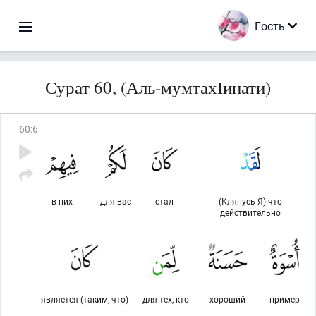
Гость
Сурат 60, (Аль-мумтахІинати)
60
:
6
в них
для вас
стал
(Клянусь Я) что
действительно
является (таким, что)
для тех, кто
хороший
пример