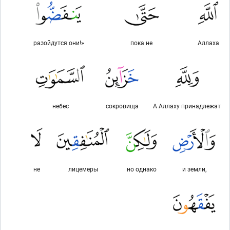
разойдутся они!»
пока не
Аллаха
небес
сокровища
А Аллаху принадлежат
не
лицемеры
но однако
и земли,