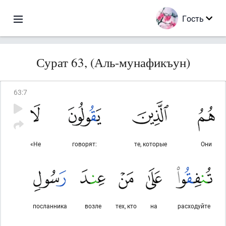
Гость
Сурат 63, (Аль-мунафикъун)
63
:
7
«Не
говорят:
те, которые
Они
посланника
возле
тех, кто
на
расходуйте