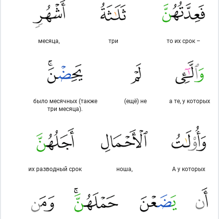
месяца,
три
то их срок –
было месячных (также
(ещё) не
а те, у которых
три месяца).
их разводный срок
ноша,
А у которых