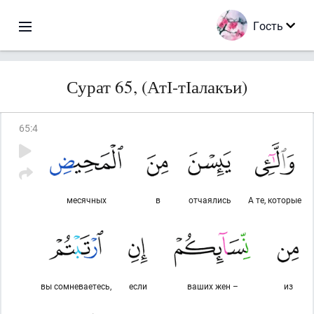
Гость
Сурат 65, (АтІ-тІалакъи)
65
:
4
месячных
в
отчаялись
А те, которые
вы сомневаетесь,
если
ваших жен –
из