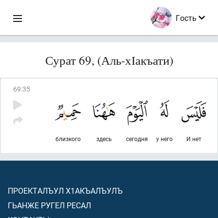
Гость
Сурат 69, (Аль-хІакъати)
69
:
35
близкого
здесь
сегодня
у него
И нет
ПРОЕКТАЛЪУЛ Х1АКЪАЛЪУЛЪ
ГЬАНЖЕ РУГЕЛ РЕСАЛ