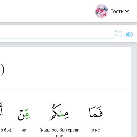
Гость
)
то бы)
ни
(нашлось бы) среди
и не
вас