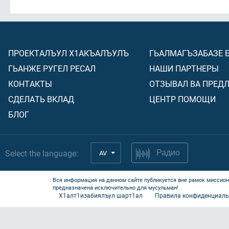
ПРОЕКТАЛЪУЛ Х1АКЪАЛЪУЛЪ
ГЬАЛМАГЪЗАБАЗЕ 
ГЬАНЖЕ РУГЕЛ РЕСАЛ
НАШИ ПАРТНЕРЫ
КОНТАКТЫ
ОТЗЫВАЛ ВА ПРЕД
СДЕЛАТЬ ВКЛАД
ЦЕНТР ПОМОЩИ
БЛОГ
Select the language:
AV
Радио
Вся информация на данном сайте публикуется вне рамок миссион
предназначена исключительно для мусульман!
Х1алт1изабиялъул шарт1ал
Правила конфиденциаль