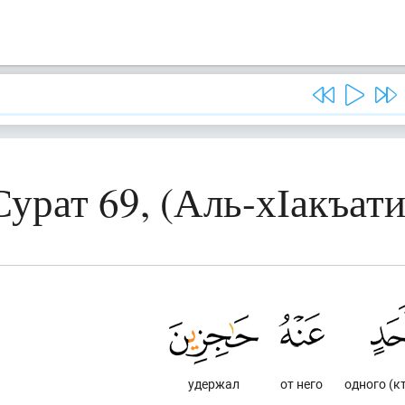
Сурат 69, (Аль-хІакъати
удержал
от него
одного (к