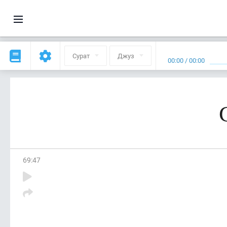
Сурат
Джуз
00:00
/
00:00
69
:
47