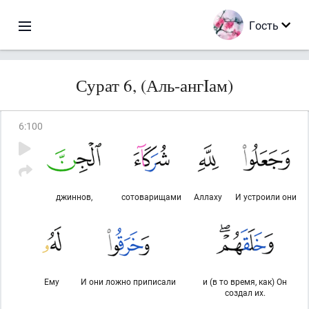
Гость
Сурат 6, (Аль-ангIам)
6
:
100
джиннов,
сотоварищами
Аллаху
И устроили они
Ему
И они ложно приписали
и (в то время, как) Он
создал их.