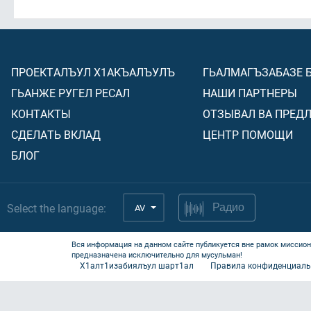
ПРОЕКТАЛЪУЛ Х1АКЪАЛЪУЛЪ
ГЬАЛМАГЪЗАБАЗЕ 
ГЬАНЖЕ РУГЕЛ РЕСАЛ
НАШИ ПАРТНЕРЫ
КОНТАКТЫ
ОТЗЫВАЛ ВА ПРЕД
СДЕЛАТЬ ВКЛАД
ЦЕНТР ПОМОЩИ
БЛОГ
Select the language:
AV
Радио
Вся информация на данном сайте публикуется вне рамок миссион
предназначена исключительно для мусульман!
Х1алт1изабиялъул шарт1ал
Правила конфиденциаль