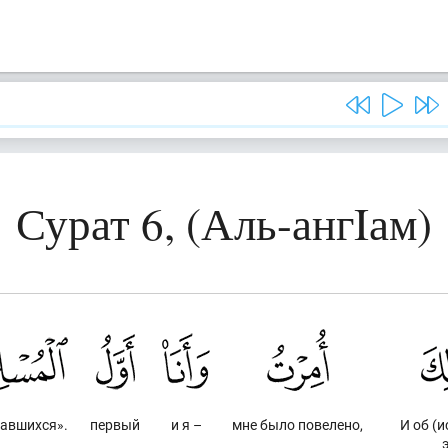
Сурат 6, (Аль-ангIам)
давшихся».
первый
и я –
мне было повелено,
И об (