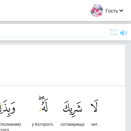
Гость
исполнении)
у Которого.
сотоварища
нет
этого