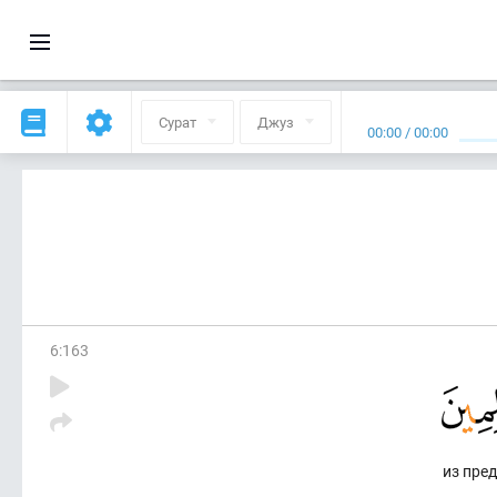
Сурат
Джуз
00:00
/
00:00
6
:
163
из пре