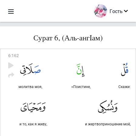
Гость
Сурат 6, (Аль-ангIам)
6
:
162
молитва моя,
«Поистине,
Скажи:
и то, как я живу,
и жертвоприношение моё,