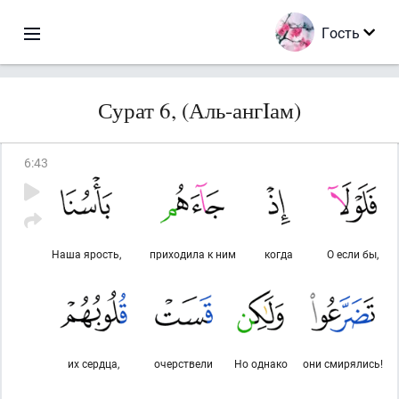
Гость
Сурат 6, (Аль-ангIам)
6
:
43
Наша ярость,
приходила к ним
когда
О если бы,
их сердца,
очерствели
Но однако
они смирялись!