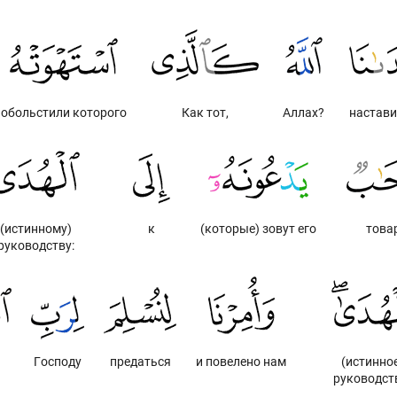
обольстили которого
Как тот,
Аллах?
настави
(истинному)
к
(которые) зовут его
това
руководству:
Господу
предаться
и повелено нам
(истинно
руководст