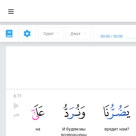
Сурат
Джуз
00:00
/
00:00
6
:
71
на
И будем мы
вредит нам?
возвращены