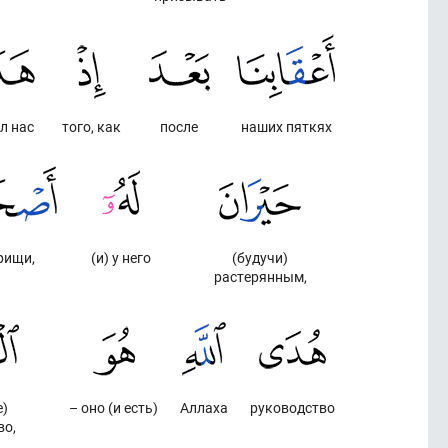
л нас
того, как
после
наших пяткях
рищи,
(и) у него
(будучи)
растерянным,
е)
– оно (и есть)
Аллаха
руководство
во,