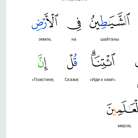
земле,
на
шайтаны
«Поистине,
Скажи:
«Иди к нам!».
миров,