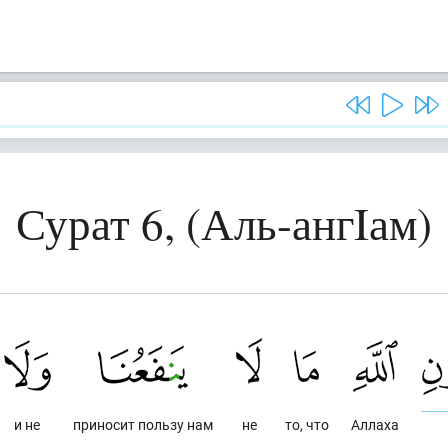
Сурат 6, (Аль-ангIам)
и не
приносит пользу нам
не
то, что
Аллаха