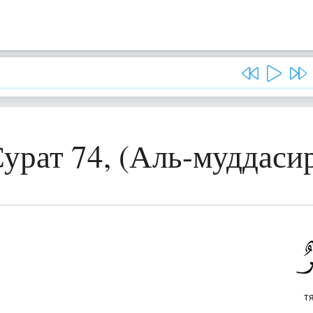
урат 74, (Аль-муддаси
т