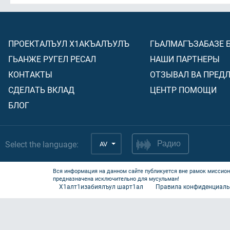
ПРОЕКТАЛЪУЛ Х1АКЪАЛЪУЛЪ
ГЬАЛМАГЪЗАБАЗЕ 
ГЬАНЖЕ РУГЕЛ РЕСАЛ
НАШИ ПАРТНЕРЫ
КОНТАКТЫ
ОТЗЫВАЛ ВА ПРЕД
СДЕЛАТЬ ВКЛАД
ЦЕНТР ПОМОЩИ
БЛОГ
Select the language:
AV
Радио
Вся информация на данном сайте публикуется вне рамок миссион
предназначена исключительно для мусульман!
Х1алт1изабиялъул шарт1ал
Правила конфиденциаль