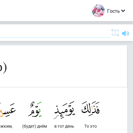
Гость
р)
яжким,
(будет) днём
в тот день
То это