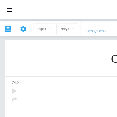
Сурат
Джуз
00:00
/
00:00
С
74
:
9