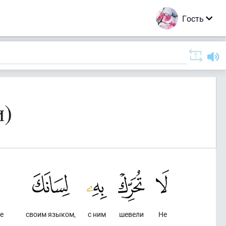
Гость
и)
е
своим языком,
с ним
шевели
Не