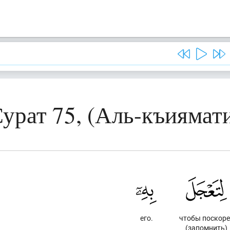
урат 75, (Аль-къиямат
его.
чтобы поскоре
(запомнить)