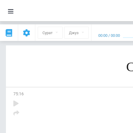
Сурат
Джуз
00:00
/
00:00
С
75
:
16