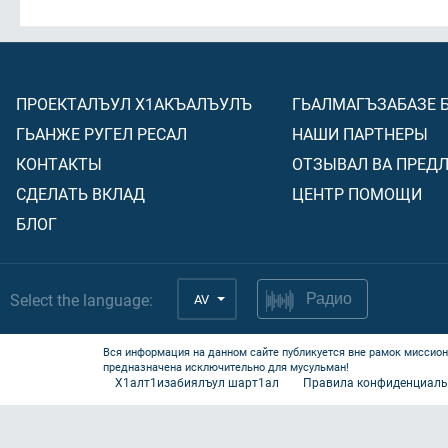
ПРОЕКТАЛЪУЛ Х1АКЪАЛЪУЛЪ
ГЬАЛМАГЪЗАБАЗЕ 
ГЬАНЖЕ РУГЕЛ РЕСАЛ
НАШИ ПАРТНЕРЫ
КОНТАКТЫ
ОТЗЫВАЛ ВА ПРЕД
СДЕЛАТЬ ВКЛАД
ЦЕНТР ПОМОЩИ
БЛОГ
Select the language:
AV
Радио
Вся информация на данном сайте публикуется вне рамок миссион
предназначена исключительно для мусульман!
Х1алт1изабиялъул шарт1ал
Правила конфиденциаль