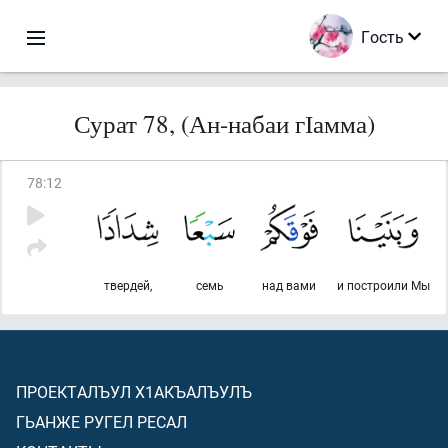
Гость
Сурат 78, (Ан-набаи гІамма)
78
:
12
твердей,
семь
над вами
и построили Мы
ПРОЕКТАЛЪУЛ Х1АКЪАЛЪУЛЪ
ГЬАНЖЕ РУГЕЛ РЕСАЛ