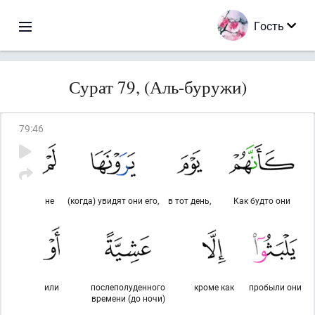
Гость
Сурат 79, (Аль-буружи)
79
:
46
не
(когда) увидят они его,
в тот день,
Как будто они
или
послеполуденного
кроме как
пробыли они
времени (до ночи)