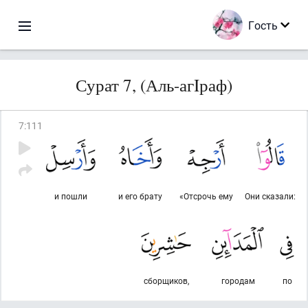
Гость
Сурат 7, (Аль-агIраф)
7
:
111
и пошли
и его брату
«Отсрочь ему
Они сказали:
сборщиков,
городам
по