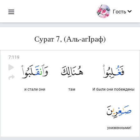
Гость
Сурат 7, (Аль-агIраф)
7
:
119
и стали они
там
И были они побеждены
униженными!