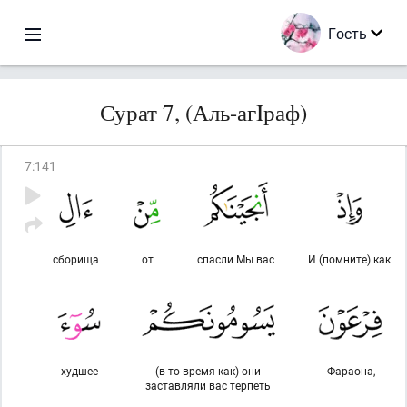
Гость
Сурат 7, (Аль-агIраф)
7
:
141
сборища
от
спасли Мы вас
И (помните) как
худшее
(в то время как) они
Фараона,
заставляли вас терпеть