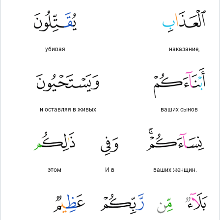
убивая
наказание,
и оставляя в живых
ваших сынов
этом
И в
ваших женщин.