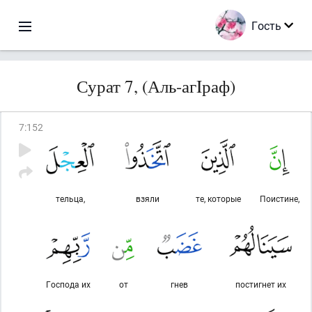
Гость
Сурат 7, (Аль-агIраф)
7
:
152
тельца,
взяли
те, которые
Поистине,
Господа их
от
гнев
постигнет их