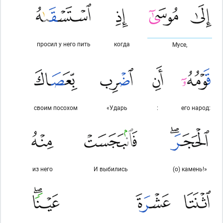
просил у него пить
когда
Мусе,
своим посохом
«Ударь
:
его народ:
из него
И выбились
(о) камень!»