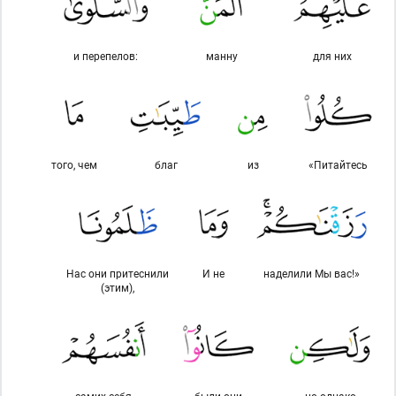
и перепелов:
манну
для них
того, чем
благ
из
«Питайтесь
Нас они притеснили
И не
наделили Мы вас!»
(этим),