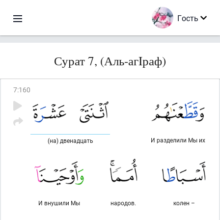
Гость
Сурат 7, (Аль-агIраф)
7
:
160
И разделили Мы их
(на) двенадцать
И внушили Мы
народов.
колен –