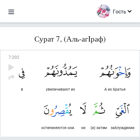
Гость
Сурат 7, (Аль-агIраф)
7
:
202
в
увеличивают их
А их братья
остепеняются они.
не
(и) затем
заблуждении