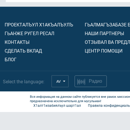
ПРОЕКТАЛЪУЛ Х1АКЪАЛЪУЛЪ
ГЬАЛМАГЪЗАБАЗЕ 
ГЬАНЖЕ РУГЕЛ РЕСАЛ
НАШИ ПАРТНЕРЫ
КОНТАКТЫ
ОТЗЫВАЛ ВА ПРЕД
СДЕЛАТЬ ВКЛАД
ЦЕНТР ПОМОЩИ
БЛОГ
Select the language:
AV
Радио
Вся информация на данном сайте публикуется вне рамок миссион
предназначена исключительно для мусульман!
Х1алт1изабиялъул шарт1ал
Правила конфиденциаль