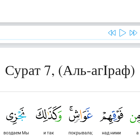
Сурат 7, (Аль-агIраф)
воздаем Мы
и так
покрывала;
над ними
а