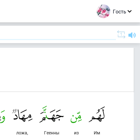
Гость
ложа,
Геенны
из
Им