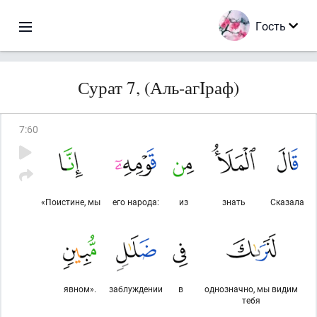
Гость
Сурат 7, (Аль-агIраф)
7
:
60
«Поистине, мы
его народа:
из
знать
Сказала
явном».
заблуждении
в
однозначно, мы видим
тебя