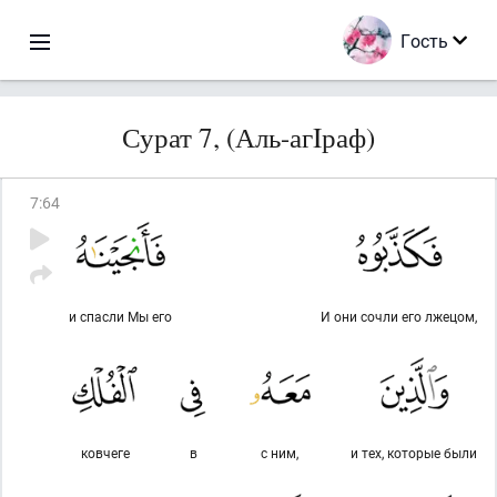
Гость
Сурат 7, (Аль-агIраф)
7
:
64
и спасли Мы его
И они сочли его лжецом,
ковчеге
в
с ним,
и тех, которые были