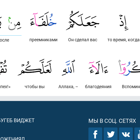
преемниками
Он сделал вас
то время, когда
осле
пех!»
чтобы вы
Аллаха, –
благодеяния
Вспомин
БУГЕБ ВИДЖЕТ
МЫ В СОЦ. СЕТЯХ
ЛОЖЕНИЯЛ