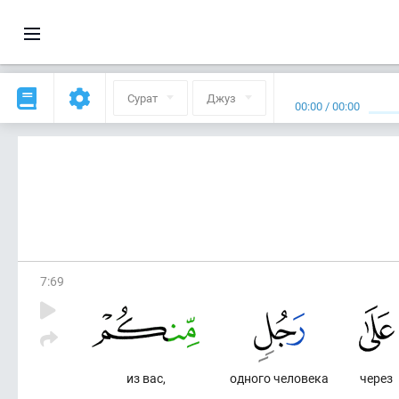
Сурат
Джуз
00:00
/
00:00
7
:
69
из вас,
одного человека
через