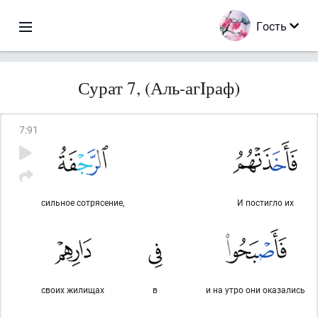
Гость
Сурат 7, (Аль-агIраф)
7
:
91
сильное сотрясение,
И постигло их
своих жилищах
в
и на утро они оказались