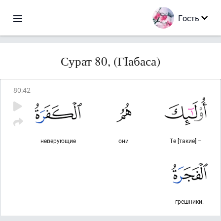
Гость
Сурат 80, (ГIабаса)
80
:
42
неверующие
они
Те [такие] –
грешники.