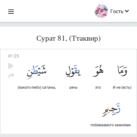
Гость
Сурат 81, (Ттаквир)
81
:
25
(какого-либо) сатаны,
речь
это
И не (есть)
побиваемого камнями.