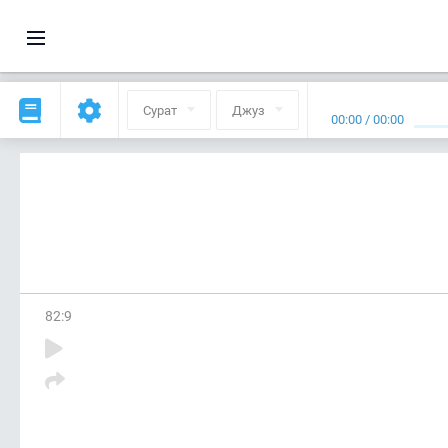
Сурат
Джуз
00:00
/
00:00
82
:
9