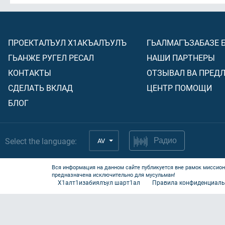
ПРОЕКТАЛЪУЛ Х1АКЪАЛЪУЛЪ
ГЬАЛМАГЪЗАБАЗЕ 
ГЬАНЖЕ РУГЕЛ РЕСАЛ
НАШИ ПАРТНЕРЫ
КОНТАКТЫ
ОТЗЫВАЛ ВА ПРЕД
СДЕЛАТЬ ВКЛАД
ЦЕНТР ПОМОЩИ
БЛОГ
Select the language:
AV
Радио
Вся информация на данном сайте публикуется вне рамок миссион
предназначена исключительно для мусульман!
Х1алт1изабиялъул шарт1ал
Правила конфиденциаль