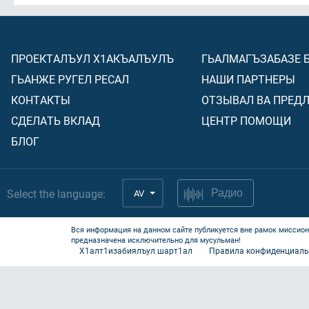
ПРОЕКТАЛЪУЛ Х1АКЪАЛЪУЛЪ
ГЬАЛМАГЪЗАБАЗЕ 
ГЬАНЖЕ РУГЕЛ РЕСАЛ
НАШИ ПАРТНЕРЫ
КОНТАКТЫ
ОТЗЫВАЛ ВА ПРЕД
СДЕЛАТЬ ВКЛАД
ЦЕНТР ПОМОЩИ
БЛОГ
Select the language:
AV
Радио
Вся информация на данном сайте публикуется вне рамок миссион
предназначена исключительно для мусульман!
Х1алт1изабиялъул шарт1ал
Правила конфиденциаль