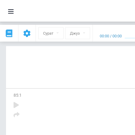
Сурат
Джуз
00:00
/
00:00
85
:
1