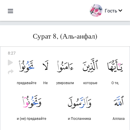
Гость
Сурат 8, (Аль-анфал)
8
:
27
предавайте
Не
уверовали
которые
О те,
и (не) предавайте
и Посланника
Аллаха