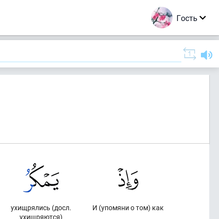
Гость
ухищрялись (досл.
И (упомяни о том) как
ухищряются)