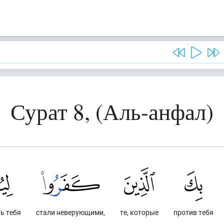
Сурат 8, (Аль-анфал)
ь тебя
стали неверующими,
те, которые
против тебя