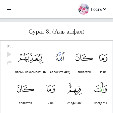
Гость
Сурат 8, (Аль-анфал)
8
:
33
чтобы наказывать их
Аллах (таким)
является
И не
является
и не
среди них
когда ты