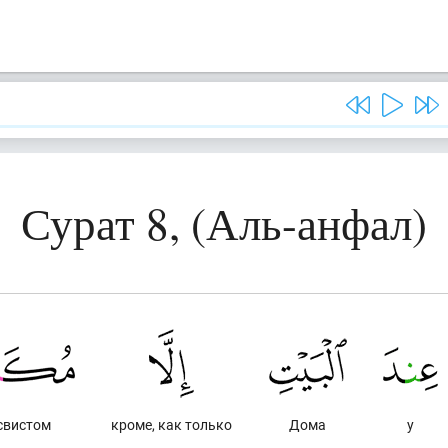
Сурат 8, (Аль-анфал)
свистом
кроме, как только
Дома
у