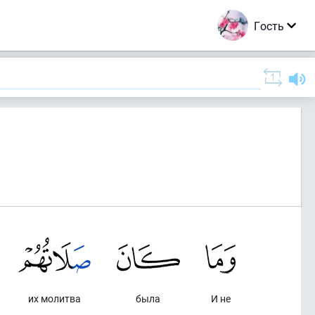
Гость
их молитва
была
И не