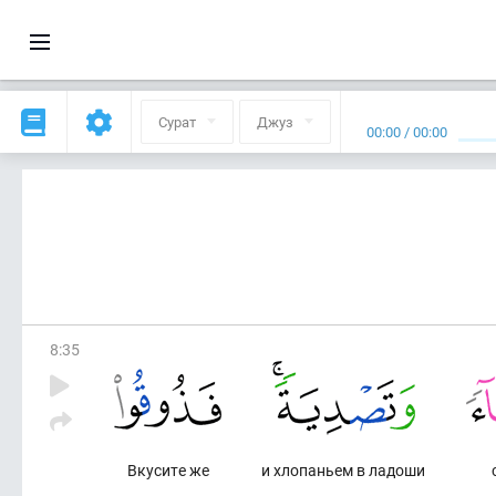
Сурат
Джуз
00:00
/
00:00
8
:
35
Вкусите же
и хлопаньем в ладоши