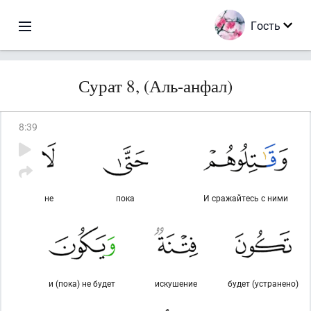
Гость
Сурат 8, (Аль-анфал)
8
:
39
не
пока
И сражайтесь с ними
и (пока) не будет
искушение
будет (устранено)