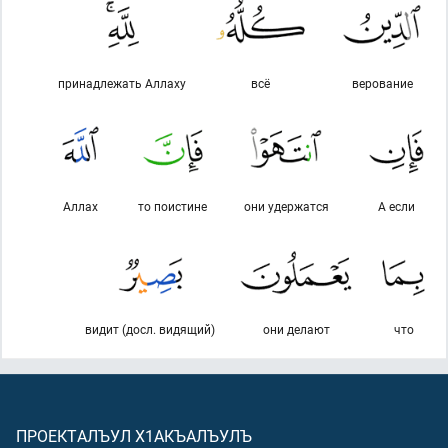
принадлежать Аллаху
всё
верование
Аллах
то поистине
они удержатся
А если
видит (досл. видящий)
они делают
что
ПРОЕКТАЛЪУЛ Х1АКЪАЛЪУЛЪ