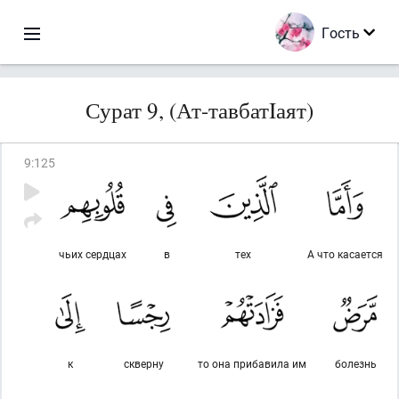
Гость
Сурат 9, (Ат-тавбатIаят)
9
:
125
чьих сердцах
в
тех
А что касается
к
скверну
то она прибавила им
болезнь