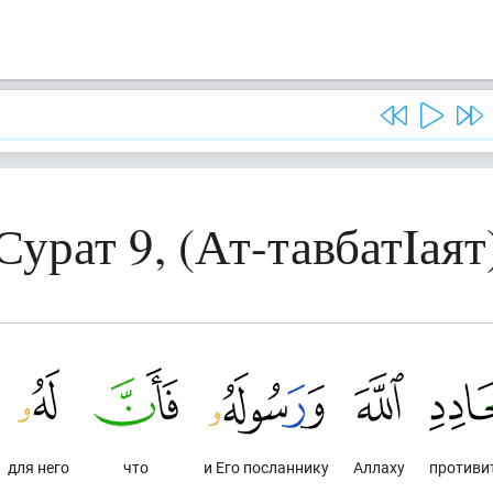
Сурат 9, (Ат-тавбатIаят
для него
что
и Его посланнику
Аллаху
противи