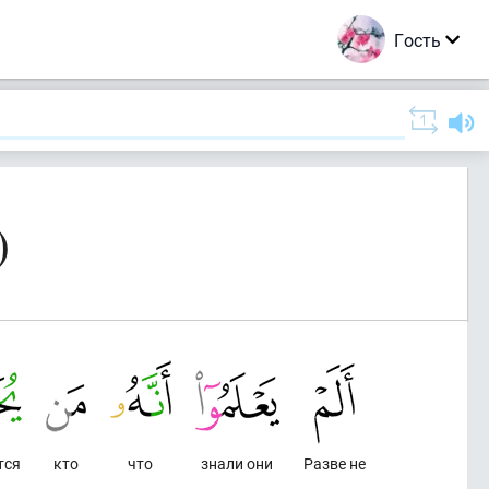
Гость
)
тся
кто
что
знали они
Разве не