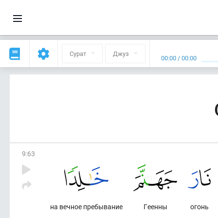
Сурат
Джуз
00:00
/
00:00
9
:
63
на вечное пребывание
Геенны
огонь