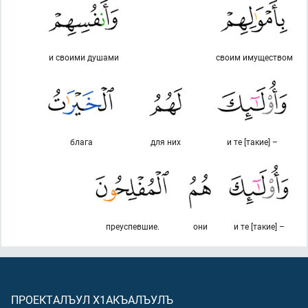
и своими душами
своим имуществом
блага
для них
и те [такие] –
преуспевшие.
они
и те [такие] –
ПРОЕКТАЛЪУЛ Х1АКЪАЛЪУЛЪ