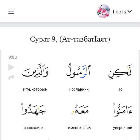
Гость
Сурат 9, (Ат-тавбатIаят)
9
:
88
и те, которые
Посланник
Но
сражались
вместе с ним
уверовали