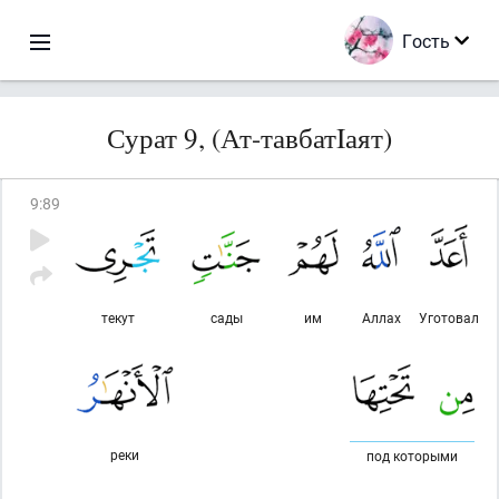
Гость
Сурат 9, (Ат-тавбатIаят)
9
:
89
текут
сады
им
Аллах
Уготовал
реки
под которыми