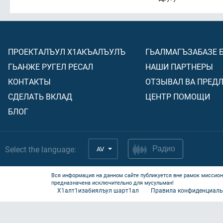
ПРОЕКТАЛЪУЛ Х1АКЪАЛЪУЛЪ
ГЬАЛМАГЪЗАБАЗЕ 
ГЬАНЖЕ РУГЕЛ РЕСАЛ
НАШИ ПАРТНЕРЫ
КОНТАКТЫ
ОТЗЫВАЛ ВА ПРЕД
СДЕЛАТЬ ВКЛАД
ЦЕНТР ПОМОЩИ
БЛОГ
Select the language:
AV
Радио
Вся информация на данном сайте публикуется вне рамок миссион
предназначена исключительно для мусульман!
Х1алт1изабиялъул шарт1ал
Правила конфиденциаль