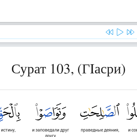
Сурат 103, (ГIасри)
истину,
и заповедали друг
праведные деяния,
и с
другу