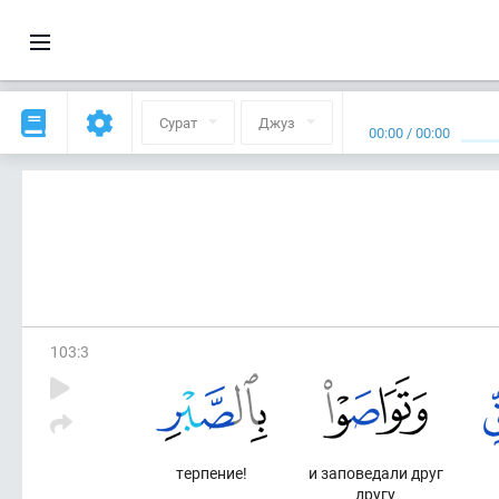
Сурат
Джуз
00:00
/
00:00
103
:
3
терпение!
и заповедали друг
другу