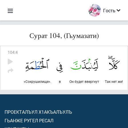
Гость
Сурат 104, (Гьумазати)
104
:
4
«Сокрушилище».
в
Он будет ввергнут
Так нет же!
ПРОЕКТАЛЪУЛ Х1АКЪАЛЪУЛЪ
ГЬАНЖЕ РУГЕЛ РЕСАЛ