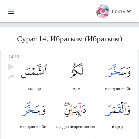
Гость
Сурат 14, Ибрагьим (Ибрагьим)
14
:
33
солнце
вам
и подчинил Он
и подчинил Он
как два непрестанных
и луну