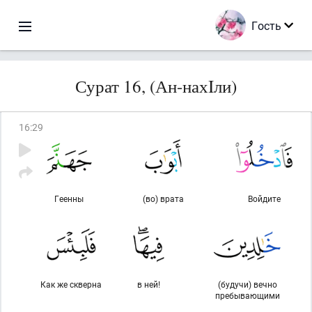
Гость
Сурат 16, (Ан-нахIли)
16
:
29
Геенны
(во) врата
Войдите
Как же скверна
в ней!
(будучи) вечно
пребывающими