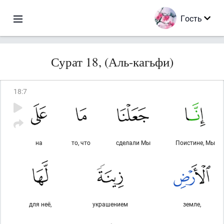
Гость
Сурат 18, (Аль-кагьфи)
18
:
7
на
то, что
сделали Мы
Поистине, Мы
для неё,
украшением
земле,