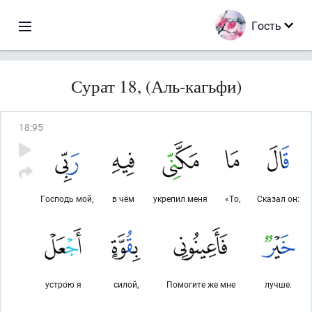
Гость
Сурат 18, (Аль-кагьфи)
18
:
95
Господь мой,
в чём
укрепил меня
«То,
Сказал он:
устрою я
силой,
Помогите же мне
лучше.