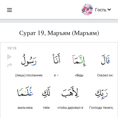
Гость
Сурат 19, Маръям (Маръям)
19
:
19
(лишь) посланник
я –
«Ведь
Сказал он:
мальчика
тебе
чтобы даровал я
Господа твоего,